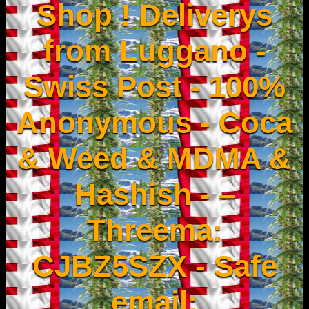
Shop ! Deliverys
from Luggano -
Swiss Post - 100%
Anonymous - Coca
& Weed & MDMA &
Hashish - –
Threema:
CJBZ5SZX - Safe
email: