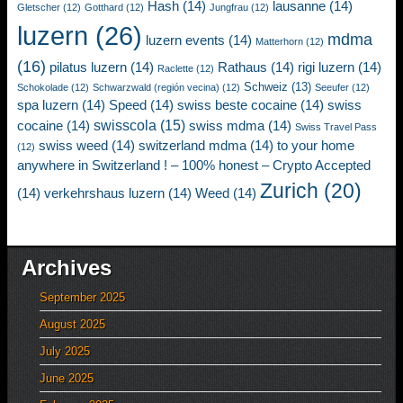
Hash
(14)
lausanne
(14)
Gletscher
(12)
Gotthard
(12)
Jungfrau
(12)
luzern
(26)
mdma
luzern events
(14)
Matterhorn
(12)
(16)
pilatus luzern
(14)
Rathaus
(14)
rigi luzern
(14)
Raclette
(12)
Schweiz
(13)
Schokolade
(12)
Schwarzwald (región vecina)
(12)
Seeufer
(12)
spa luzern
(14)
Speed
(14)
swiss beste cocaine
(14)
swiss
swisscola
(15)
cocaine
(14)
swiss mdma
(14)
Swiss Travel Pass
swiss weed
(14)
switzerland mdma
(14)
to your home
(12)
anywhere in Switzerland ! – 100% honest – Crypto Accepted
Zurich
(20)
(14)
verkehrshaus luzern
(14)
Weed
(14)
Archives
September 2025
August 2025
July 2025
June 2025