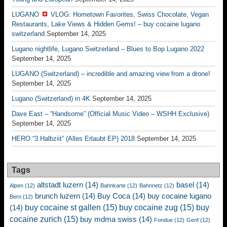
LUGANO
VLOG: Hometown Favorites, Swiss Chocolate, Vegan
Restaurants, Lake Views & Hidden Gems! – buy cocaine lugano
switzerland
September 14, 2025
Lugano nightlife, Lugano Switzerland – Blues to Bop Lugano 2022
September 14, 2025
LUGANO (Switzerland) – incredible and amazing view from a drone!
September 14, 2025
Lugano (Switzerland) in 4K
September 14, 2025
Dave East – “Handsome” (Official Music Video – WSHH Exclusive)
September 14, 2025
HERO “3.Halbziit” (Alles Erlaubt EP) 2018
September 14, 2025
Tags
altstadt luzern
(14)
basel
(14)
Alpen
(12)
Bahnkarte
(12)
Bahnnetz
(12)
brunch luzern
(14)
Buy Coca
(14)
buy cocaine lugano
Bern
(12)
buy cocaine st gallen
(15)
buy cocaine zug
(15)
buy
(14)
cocaine zurich
(15)
buy mdma swiss
(14)
Fondue
(12)
Genf
(12)