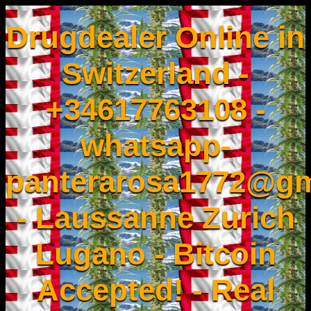
Drugdealer Online in
Switzerland -
+34617763108 -
whatsapp-
panterarosa1772@gm
- Laussanne Zurich
Lugano - Bitcoin
Accepted! - Real