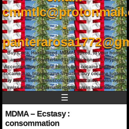
cmmtlc@protonmail
-
panterarosa1772@gm
Buy Coca, Hash, Weed, MDMA, Speed, to your home
anywhere in Switzerland ! – 100% honest – Crypto
Accepted, buy cocaine zurich, buy cocaine lugano, buy
cocaine zug, buy cocaine St gallen, buy cocaine lugano,
buy mdma swiss, swisscola, swiss cocaine, swiss weed,
swiss mdma, switzerland mdma, swiss beste cocaine
☰
MDMA – Ecstasy :
consommation