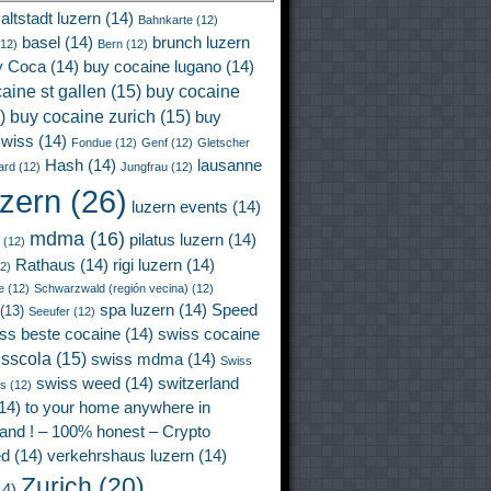
altstadt luzern
(14)
Bahnkarte
(12)
basel
(14)
brunch luzern
12)
Bern
(12)
y Coca
(14)
buy cocaine lugano
(14)
aine st gallen
(15)
buy cocaine
)
buy cocaine zurich
(15)
buy
wiss
(14)
Fondue
(12)
Genf
(12)
Gletscher
Hash
(14)
lausanne
ard
(12)
Jungfrau
(12)
uzern
(26)
luzern events
(14)
mdma
(16)
pilatus luzern
(14)
(12)
Rathaus
(14)
rigi luzern
(14)
2)
e
(12)
Schwarzwald (región vecina)
(12)
spa luzern
(14)
Speed
(13)
Seeufer
(12)
ss beste cocaine
(14)
swiss cocaine
isscola
(15)
swiss mdma
(14)
Swiss
swiss weed
(14)
switzerland
ss
(12)
14)
to your home anywhere in
land ! – 100% honest – Crypto
ed
(14)
verkehrshaus luzern
(14)
Zurich
(20)
4)