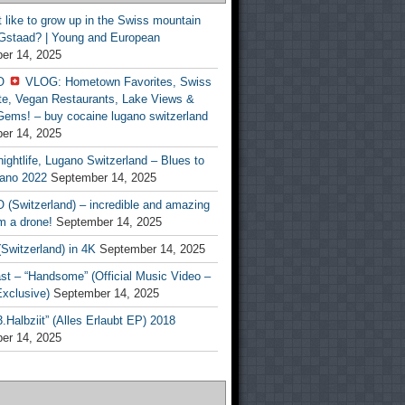
t like to grow up in the Swiss mountain
 Gstaad? | Young and European
er 14, 2025
O
VLOG: Hometown Favorites, Swiss
te, Vegan Restaurants, Lake Views &
Gems! – buy cocaine lugano switzerland
er 14, 2025
ightlife, Lugano Switzerland – Blues to
ano 2022
September 14, 2025
(Switzerland) – incredible and amazing
m a drone!
September 14, 2025
Switzerland) in 4K
September 14, 2025
st – “Handsome” (Official Music Video –
clusive)
September 14, 2025
Halbziit” (Alles Erlaubt EP) 2018
er 14, 2025