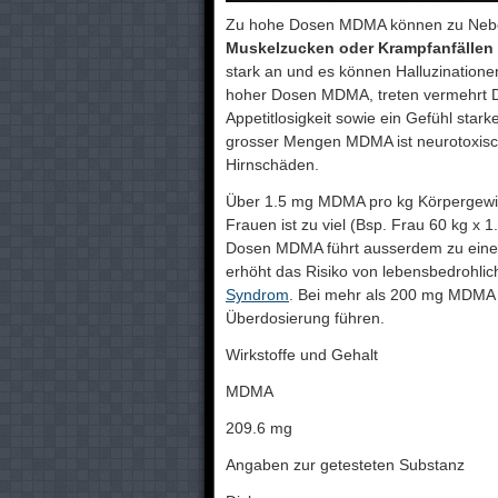
Zu hohe Dosen MDMA können zu Neb
Muskelzucken oder Krampfanfällen
stark an und es können Halluzinatione
hoher Dosen MDMA, treten vermehrt D
Appetitlosigkeit sowie ein Gefühl star
grosser Mengen MDMA ist neurotoxisch 
Hirnschäden.
Über 1.5 mg MDMA pro kg Körpergewic
Frauen ist zu viel (Bsp. Frau 60 kg 
Dosen MDMA führt ausserdem zu einer 
erhöht das Risiko von lebensbedrohli
Syndrom
. Bei mehr als 200 mg MDMA in
Überdosierung führen.
Wirkstoffe und Gehalt
MDMA
209.6 mg
Angaben zur getesteten Substanz