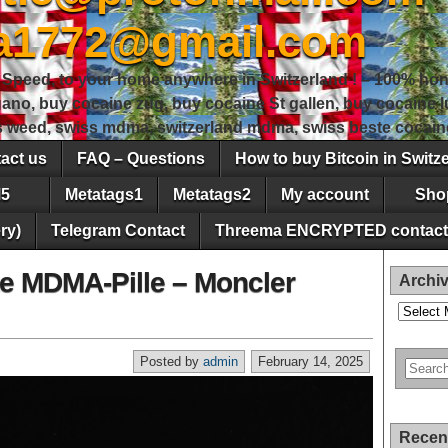
sa1772@gmail.com
peed, to your home anywhere in Switzerland ! – 100% hon
gano, buy cocaine zug, buy cocaine St gallen, buy cocaine
ss weed, swiss mdma, switzerland mdma, swiss beste cocain
act us
FAQ – Questions
How to buy Bitcoin in Switz
5
Metatags1
Metatags2
My account
Sho
ry)
Telegram Contact
Threema ENCRYPTED contact
e MDMA-Pille – Moncler
Archi
Archives
Posted by
admin
February 14, 2025
Recen