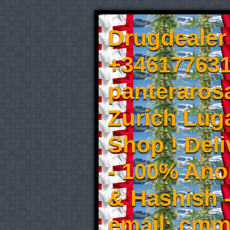
Drugdealer 
+346177631
panteraros
Zurich Luga
Shop ! Del
- 100% An
& Hashish 
email: cmm