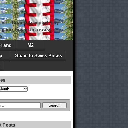
est – Crypto Accepted, buy
 lugano, buy mdma swiss,
e
erland
M2
p
Spain to Swiss Prices
ves
t Posts