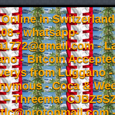
Online in Switzerland
08 - whatsapp-
a1772@gmail.com - L
no - Bitcoin Accepted
iverys from Luggano -
onymous - Coca & W
- – Threema: CJBZ5SZ
tlc@protonmail.com 