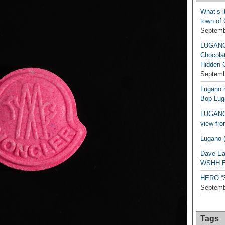
What’s i
town of
Septemb
LUGAN
Chocola
Hidden 
Septemb
Lugano n
Bop Lug
LUGANO 
view fro
Lugano (
Dave Ea
WSHH Ex
HERO “3.
Septemb
Tags