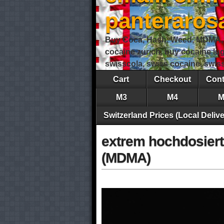
panteraro
Buy Coca, Hash, Weed, MDMA, S
cocaine zurich, buy cocaine lu
swisscola, swiss cocaine, swi
Cart
Checkout
Cont
M3
M4
M
Switzerland Prices (Local Delive
extrem hochdosiert
(MDMA)