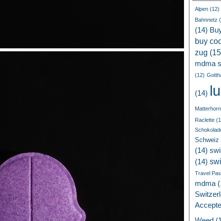
Alpen
(12)
Bahnnetz
(
(14)
Bu
buy coc
zug
(15
mdma s
(12)
Gotth
l
(14)
Matterhorn
Raclette
(1
Schokolad
Schweiz
(14)
swi
sw
(14)
Travel Pa
mdma
(
Switzer
Accept
Weed
(1