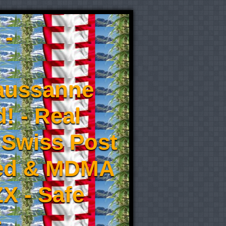
 -
aussanne
! - Real
 Swiss Post
eed & MDMA
X - Safe
-