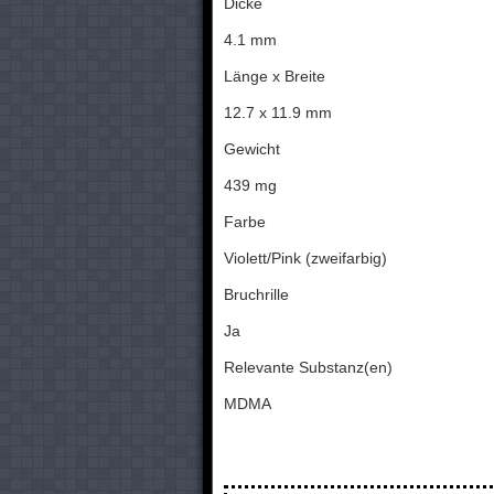
Dicke
4.1 mm
Länge x Breite
12.7 x 11.9 mm
Gewicht
439 mg
Farbe
Violett/Pink (zweifarbig)
Bruchrille
Ja
Relevante Substanz(en)
MDMA